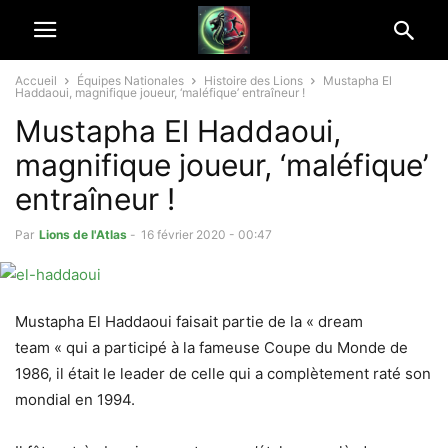
Accueil
Équipes Nationales
Histoire des Lions
Mustapha El
Haddaoui, magnifique joueur, ‘maléfique’ entraîneur !
Mustapha El Haddaoui,
magnifique joueur, ‘maléfique’
entraîneur !
Par
Lions de l'Atlas
-
16 février 2020 - 00:47
Mustapha El Haddaoui faisait partie de la « dream
team « qui a participé à la fameuse Coupe du Monde de
1986, il était le leader de celle qui a complètement raté son
mondial en 1994.