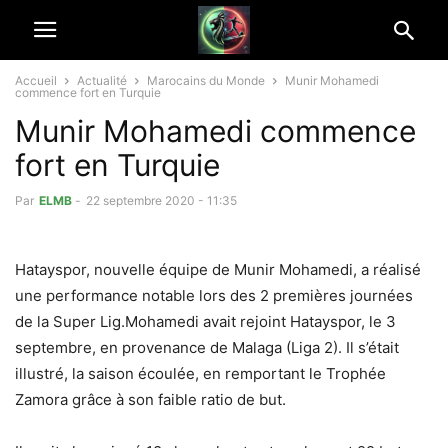
Accueil
Actualité
Marocains du Monde
Munir Mohamedi
commence fort en Turquie
Munir Mohamedi commence
fort en Turquie
Par
ELMB
-
22 septembre 2020 - 11:35
Hatayspor, nouvelle équipe de Munir Mohamedi, a réalisé
une performance notable lors des 2 premières journées
de la Super Lig.
Mohamedi avait rejoint Hatayspor, le 3
septembre, en provenance de Malaga (Liga 2). Il s’était
illustré, la saison écoulée, en remportant le Trophée
Zamora grâce à son faible ratio de but.