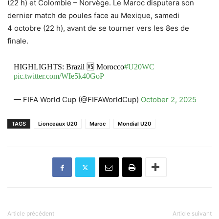
(22 h) et Colombie – Norvège. Le Maroc disputera son
dernier match de poules face au Mexique, samedi
4 octobre (22 h), avant de se tourner vers les 8es de
finale.
HIGHLIGHTS: Brazil 🆚 Morocco
#U20WC
pic.twitter.com/WIe5k40GoP
— FIFA World Cup (@FIFAWorldCup)
October 2, 2025
TAGS
Lionceaux U20
Maroc
Mondial U20
Article précédent
Article suivant