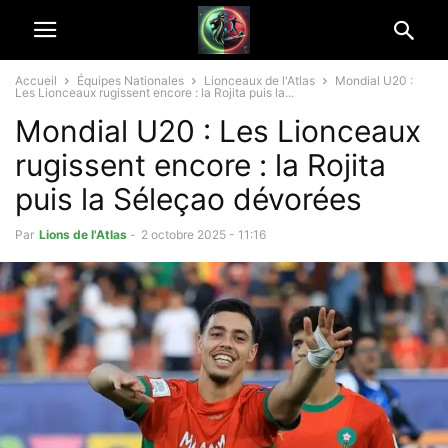
Accueil
Équipes Nationales
Lionceaux de l'Atlas
Mondial U20 :
Les Lionceaux rugissent encore : la Rojita puis la...
Mondial U20 : Les Lionceaux
rugissent encore : la Rojita
puis la Séleçao dévorées
Par
Lions de l'Atlas
-
2 octobre 2025 - 11:16