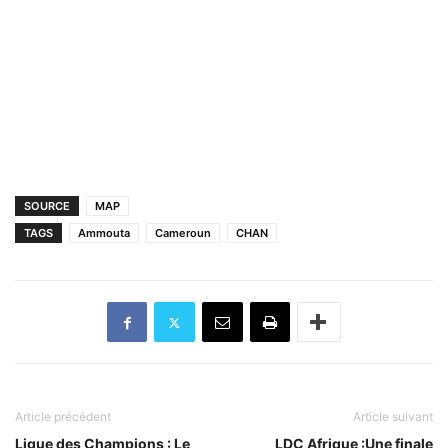
SOURCE
MAP
TAGS
Ammouta
Cameroun
CHAN
Article précédent
Article suivant
Ligue des Champions : Le
LDC Afrique :Une finale