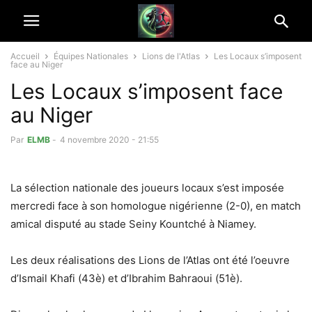
Accueil
Équipes Nationales
Lions de l'Atlas
Les Locaux s’imposent
face au Niger
Les Locaux s’imposent face
au Niger
Par
ELMB
-
4 novembre 2020 - 21:55
La sélection nationale des joueurs locaux s’est imposée
mercredi face à son homologue nigérienne (2-0), en match
amical disputé au stade Seiny Kountché à Niamey.
Les deux réalisations des Lions de l’Atlas ont été l’oeuvre
d’Ismail Khafi (43è) et d’Ibrahim Bahraoui (51è).