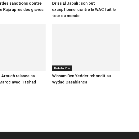
urdes sanctions contre
Driss El Jabali : son but
le Raja après des graves
exceptionnel contre le WAC fait le
tour du monde
Botola Pro
 Arouch relance sa
Wissam Ben Yedder rebondit au
Maroc avec l’Ittihad
Wydad Casablanca