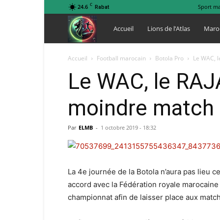
C
24.6
Sport m
Rabat
Lions
Accueil
Lions de l’Atlas
Maro
de
Accueil
Football marocain
Botola Pro
Le WAC, le
Le WAC, le RAJA
l
moindre match 
Atlas
Par
ELMB
-
1 octobre 2019 - 18:32
La 4e journée de la Botola n’aura pas lieu 
accord avec la Fédération royale marocaine 
championnat afin de laisser place aux matc