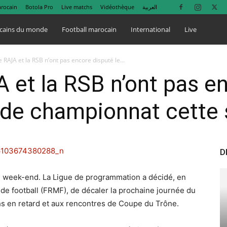
arocain
Botola Pro
Live matchs
Vidéothèque
العربية
cains du monde
Football marocain
International
Live
 RAJA et la RSB n’ont pas encore disputé le...
 et la RSB n’ont pas en
de championnat cette 
D
ce week-end. La Ligue de programmation a décidé, en
de football (FRMF), de décaler la prochaine journée du
hs en retard et aux rencontres de Coupe du Trône.