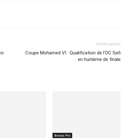
Imprimer
Article suivant
zic
Coupe Mohamed VI : Qualification de l’OC Safi
en huitième de finale
Botola Pro