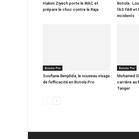
Hakim Ziyech porte le WAC et
Botola : Lo
prépare le choc contre le Raja
l’AS FAR et 
incidents
Botola Pro
Botola Pro
Soufiane Benjdida, le nouveau visage
Mohamed El
de l’efficacité en Botola Pro
carrière au 
Tanger