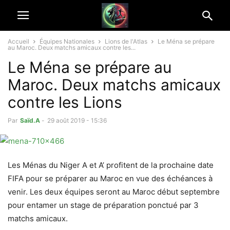
Accueil
Équipes Nationales
Lions de l'Atlas
Le Ména se prépare
au Maroc. Deux matchs amicaux contre les...
Le Ména se prépare au
Maroc. Deux matchs amicaux
contre les Lions
Par
Saïd.A
-
29 août 2019 - 15:36
Les Ménas du Niger A et A’ profitent de la prochaine date
FIFA pour se préparer au Maroc en vue des échéances à
venir. Les deux équipes seront au Maroc début septembre
pour entamer un stage de préparation ponctué par 3
matchs amicaux.