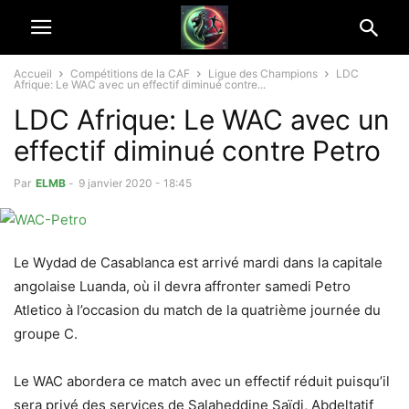
Accueil
Compétitions de la CAF
Ligue des Champions
LDC
Afrique: Le WAC avec un effectif diminué contre...
LDC Afrique: Le WAC avec un
effectif diminué contre Petro
Par
ELMB
-
9 janvier 2020 - 18:45
Le Wydad de Casablanca est arrivé mardi dans la capitale
angolaise Luanda, où il devra affronter samedi Petro
Atletico à l’occasion du match de la quatrième journée du
groupe C.
Le WAC abordera ce match avec un effectif réduit puisqu’il
sera privé des services de Salaheddine Saïdi, Abdeltatif