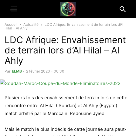
Accueil
Actualité
LDC Afrique: Envahissement de terrain lors d’Al
Hilal – Al Ahly
LDC Afrique: Envahissement
de terrain lors d’Al Hilal – Al
Ahly
Par
ELMB
-
2 février 2020 - 00:30
Plusieurs fois des envahissement de terrain lors de cette
rencontre entre Al Hilal ( Soudan) et Al Ahly (Egypte) ,
match arbitré par le Marocain Redouane Jyied.
Mais le match le plus indécis de cette journée aura peut-