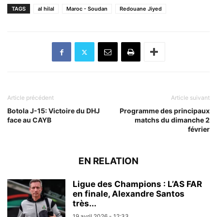
TAGS
al hilal
Maroc - Soudan
Redouane Jiyed
Article précédent
Article suivant
Botola J-15: Victoire du DHJ
Programme des principaux
face au CAYB
matchs du dimanche 2
février
EN RELATION
Ligue des Champions : L’AS FAR
en finale, Alexandre Santos
très...
19 avril 2026 - 12:33