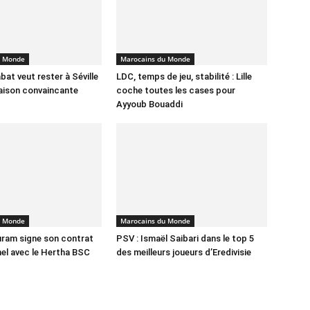
u Monde
Marocains du Monde
bat veut rester à Séville
LDC, temps de jeu, stabilité : Lille
aison convaincante
coche toutes les cases pour
Ayyoub Bouaddi
u Monde
Marocains du Monde
ram signe son contrat
PSV : Ismaël Saibari dans le top 5
el avec le Hertha BSC
des meilleurs joueurs d’Eredivisie