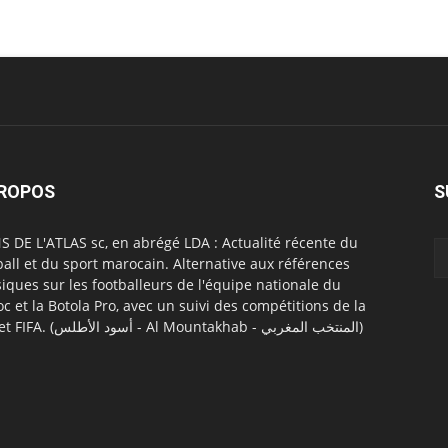
PROPOS
S
S DE L'ATLAS sc, en abrégé LDA : Actualité récente du
ball et du sport marocain. Alternative aux références
siques sur les footballeurs de l'équipe nationale du
c et la Botola Pro, avec un suivi des compétitions de la
CAF et FIFA. (أسود الأطلس - Al Mountakhab - المنتخب المغربي)