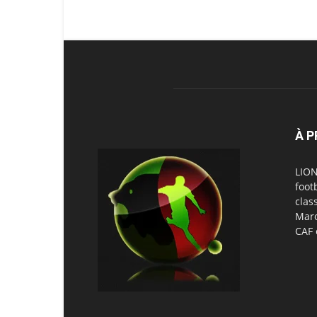
À 
LION
foot
clas
Maro