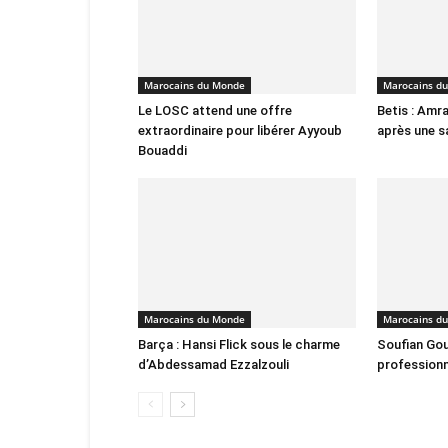
Marocains du Monde
Marocains d
Le LOSC attend une offre
Betis : Amra
extraordinaire pour libérer Ayyoub
après une s
Bouaddi
Marocains du Monde
Marocains d
Barça : Hansi Flick sous le charme
Soufian Gou
d’Abdessamad Ezzalzouli
professionn