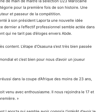
mené de main de maître la sélection U23 Marocaine
atégorie pour la première fois de son histoire. Une
uteur et passeur de la compétition.
enté à son président Laporta une nouvelle idée
e dernier a l’effectif professionnel semble actée dans
ent qui ne tarit pas d’éloges envers Abde.
s très content. L’étape d’Osasuna s’est très bien passée
 mondial et c’est bien pour nous d’avoir un joueur
n réussi dans la coupe d’Afrique des moins de 23 ans,
 soit venu avec enthousiasme. Il nous rejoindra le 17 et
 première. »
ent Laporta qui semble avoir compris l’intérêt d’avoir le