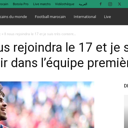
rocain
Botola Pro
Live matchs
Vidéothèque
العربية
cains du monde
Football marocain
International
Live
 « Il nous rejoindra le 17 et je suis très content...
us rejoindra le 17 et je 
ir dans l’équipe premiè
D