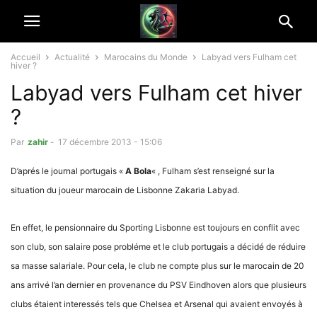
Accueil
Actualité
Marocains du Monde
Labyad vers Fulham cet
hiver ?
Labyad vers Fulham cet hiver
?
Par
zahir
-
17 décembre 2013 - 15:06
D’aprés le journal portugais «
A Bola
« , Fulham s’est renseigné sur la
situation du joueur marocain de Lisbonne Zakaria Labyad.
En effet, le pensionnaire du Sporting Lisbonne est toujours en conflit avec
son club, son salaire pose probléme et le club portugais a décidé de réduire
sa masse salariale. Pour cela, le club ne compte plus sur le marocain de 20
ans arrivé l’an dernier en provenance du PSV Eindhoven alors que plusieurs
clubs étaient interessés tels que Chelsea et Arsenal qui avaient envoyés à