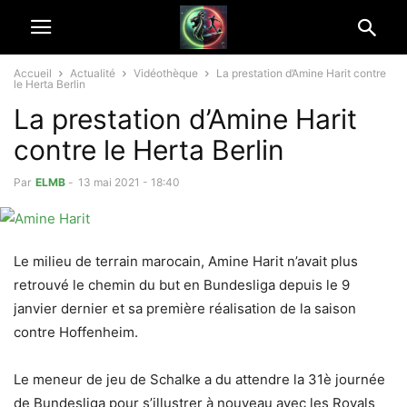
Accueil
Actualité
Vidéothèque
La prestation d’Amine Harit contre
le Herta Berlin
La prestation d’Amine Harit
contre le Herta Berlin
Par
ELMB
-
13 mai 2021 - 18:40
Le milieu de terrain marocain, Amine Harit n’avait plus
retrouvé le chemin du but en Bundesliga depuis le 9
janvier dernier et sa première réalisation de la saison
contre Hoffenheim.
Le meneur de jeu de Schalke a du attendre la 31è journée
de Bundesliga pour s’illustrer à nouveau avec les Royals