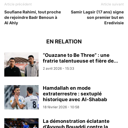
Article précédent
Article suivant
Soufiane Rahimi, tout proche
Samir Lagsir (17 ans) signe
de rejoindre Badr Benoun à
son premier but en
Al Ahly
Eredivisie
EN RELATION
“Ouazane to Be Three” : une
fratrie talentueuse et fière de...
2 avril 2026 - 15:33
Hamdallah en mode
extraterrestre : sextuplé
historique avec Al-Shabab
18 février 2026 - 10:58
La démonstration éclatante
d’Ayyoub Bouaddi contre la