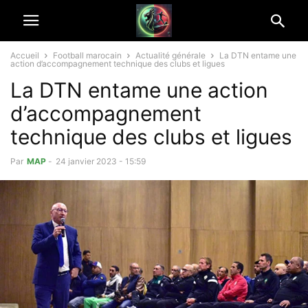
Accueil
Football marocain
Actualité générale
La DTN entame une
action d’accompagnement technique des clubs et ligues
La DTN entame une action
d’accompagnement
technique des clubs et ligues
Par
MAP
-
24 janvier 2023 - 15:59