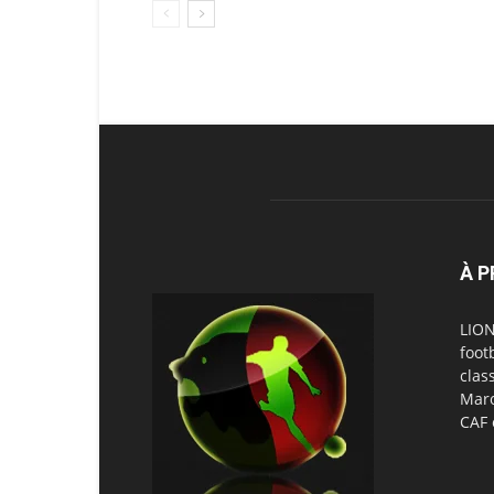
À 
LION
foot
clas
Maro