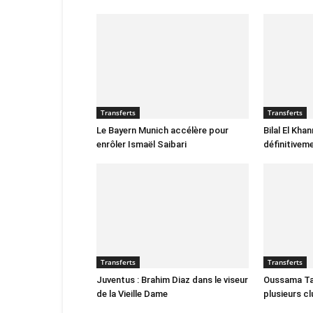
Transferts
Transferts
Le Bayern Munich accélère pour
Bilal El Kha
enrôler Ismaël Saibari
définitivem
Transferts
Transferts
Juventus : Brahim Diaz dans le viseur
Oussama Tar
de la Vieille Dame
plusieurs c