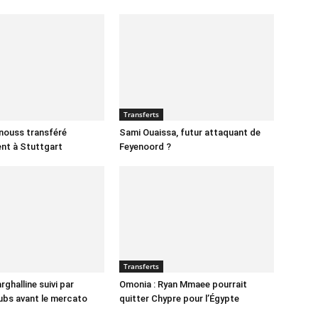
Transferts
nnouss transféré
Sami Ouaissa, futur attaquant de
ent à Stuttgart
Feyenoord ?
Transferts
ghalline suivi par
Omonia : Ryan Mmaee pourrait
lubs avant le mercato
quitter Chypre pour l’Égypte