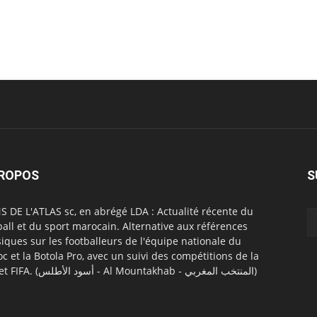
PROPOS
S
S DE L'ATLAS sc, en abrégé LDA : Actualité récente du
ball et du sport marocain. Alternative aux références
siques sur les footballeurs de l'équipe nationale du
c et la Botola Pro, avec un suivi des compétitions de la
CAF et FIFA. (أسود الأطلس - Al Mountakhab - المنتخب المغربي)