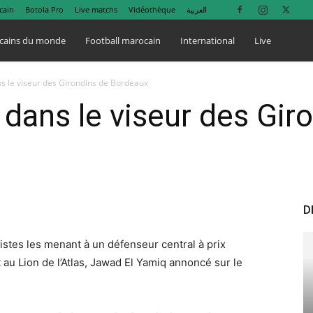
cain
Botola Pro
Live matchs
Vidéothèque
العربية
cains du monde
Football marocain
International
Live
s le viseur des Girondins de Bordeaux
dans le viseur des Gir
D
istes les menant à un défenseur central à prix
t au Lion de l’Atlas, Jawad El Yamiq annoncé sur le