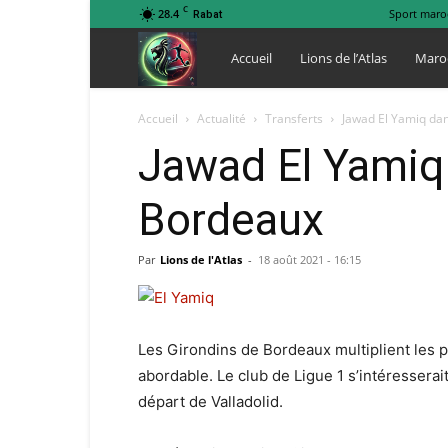
C
28.4
Sport maro
Rabat
Lions
Accueil
Lions de l’Atlas
Maro
de
Accueil
Actualité
Transferts
Jawad El Yamiq dan
Jawad El Yamiq 
l
Bordeaux
Atlas
Par
Lions de l'Atlas
-
18 août 2021 - 16:15
Les Girondins de Bordeaux multiplient les p
abordable. Le club de Ligue 1 s’intéresserai
départ de Valladolid.