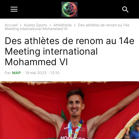
Accueil
Autres Sports
Athlétisme
Des athlètes de renom au 14e
Meeting international Mohammed VI
Des athlètes de renom au 14e
Meeting international
Mohammed VI
Par
MAP
-
19 mai 2023 - 12:10