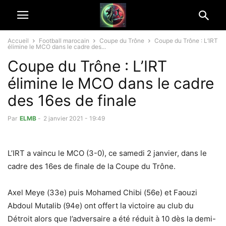
Accueil
Football marocain
Coupe du Trône
Coupe du Trône : L’IRT
élimine le MCO dans le cadre des...
Coupe du Trône : L’IRT
élimine le MCO dans le cadre
des 16es de finale
Par
ELMB
-
2 janvier 2021 - 19:49
L’IRT a vaincu le MCO (3-0), ce samedi 2 janvier, dans le
cadre des 16es de finale de la Coupe du Trône.
Axel Meye (33e) puis Mohamed Chibi (56e) et Faouzi
Abdoul Mutalib (94e) ont offert la victoire au club du
Détroit alors que l’adversaire a été réduit à 10 dès la demi-