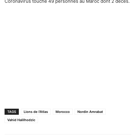
Coronavirus touche 49 personnes au Maroc dont 2 décès.
TAGS
Lions de l'Atlas
Morocco
Nordin Amrabat
Vahid Halilhodzic