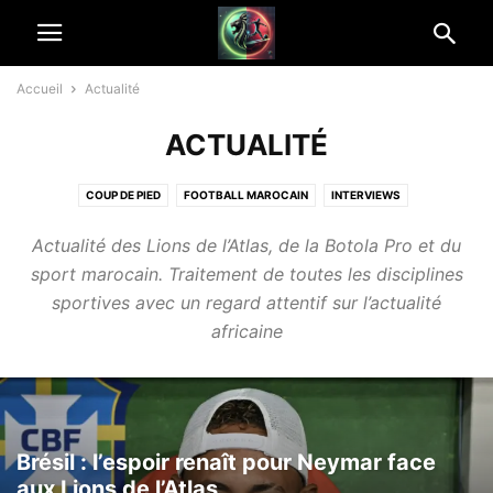
Accueil
Actualité
ACTUALITÉ
COUP DE PIED
FOOTBALL MAROCAIN
INTERVIEWS
MAROCAINS DU MONDE
TRANSFERTS
VIDÉOTHÈQUE
Actualité des Lions de l’Atlas, de la Botola Pro et du
sport marocain. Traitement de toutes les disciplines
sportives avec un regard attentif sur l’actualité
africaine
Brésil : l’espoir renaît pour Neymar face
aux Lions de l’Atlas