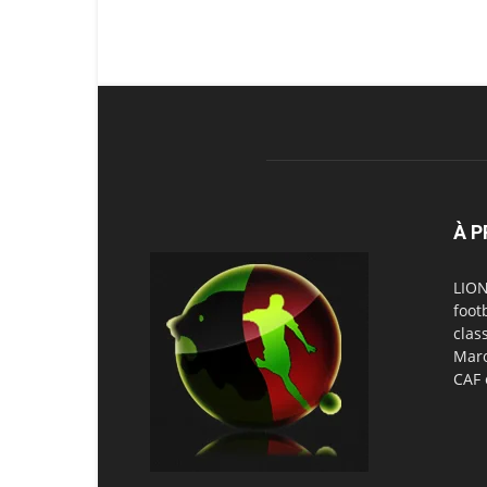
À 
LION
foot
clas
Maro