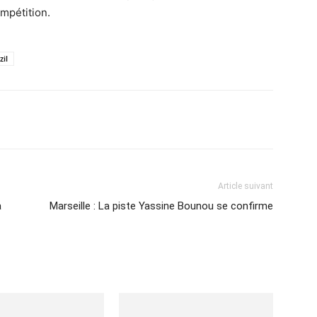
ompétition.
il
Imprimer
Article suivant
a
Marseille : La piste Yassine Bounou se confirme