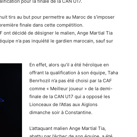
ification pour la finale de la CAN U17.
huit tirs au but pour permettre au Maroc de s’imposer
 première finale dans cette compétition.
F ont décidé de désigner le malien, Ange Martial Tia
équipe n’a pas inquiété le gardien marocain, sauf sur
En effet, alors qu’il a été héroïque en
offrant la qualification à son équipe, Taha
Benrhozil n’a pas été choisi par la CAF
comme « Meilleur joueur » de la demi-
finale de la CAN U17 qui a opposé les
Lionceaux de l’Atlas aux Aiglons
dimanche soir à Constantine.
L’attaquant malien Ange Martial Tia,
abattu par l’échec de son équipe, a été