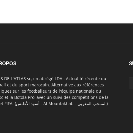
PROPOS
S
S DE L'ATLAS sc, en abrégé LDA : Actualité récente du
ball et du sport marocain. Alternative aux références
siques sur les footballeurs de l'équipe nationale du
c et la Botola Pro, avec un suivi des compétitions de la
CAF et FIFA. (أسود الأطلس - Al Mountakhab - المنتخب المغربي)