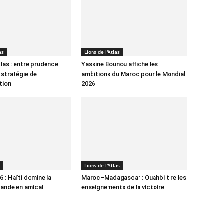
as
Lions de l'Atlas
tlas : entre prudence
Yassine Bounou affiche les
 stratégie de
ambitions du Maroc pour le Mondial
tion
2026
6
Lions de l'Atlas
 : Haïti domine la
Maroc–Madagascar : Ouahbi tire les
lande en amical
enseignements de la victoire