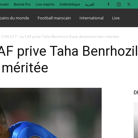
rocain
Botola Pro
Live matchs
Vidéothèque
العربية
cains du monde
Football marocain
International
Live
CAN U17 : La CAF prive Taha Benrhozil d’une distinction bien méritée
F prive Taha Benrhozil
n méritée
D