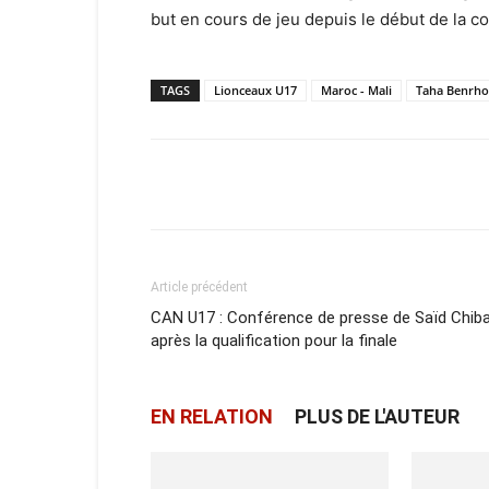
but en cours de jeu depuis le début de la c
TAGS
Lionceaux U17
Maroc - Mali
Taha Benrhoz
Facebook
X
Email
Article précédent
CAN U17 : Conférence de presse de Saïd Chib
après la qualification pour la finale
EN RELATION
PLUS DE L'AUTEUR