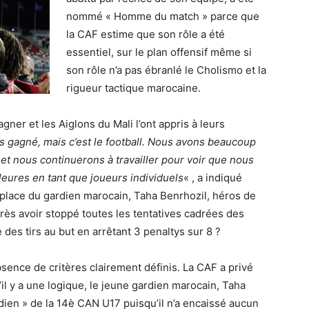
nommé « Homme du match » parce que
la CAF estime que son rôle a été
essentiel, sur le plan offensif même si
son rôle n’a pas ébranlé le Cholismo et la
rigueur tactique marocaine.
gner et les Aiglons du Mali l’ont appris à leurs
 gagné, mais c’est le football. Nous avons beaucoup
et nous continuerons à travailler pour voir que nous
eures en tant que joueurs individuels
« , a indiqué
 place du gardien marocain, Taha Benrhozil, héros de
près avoir stoppé toutes les tentatives cadrées des
e des tirs au but en arrêtant 3 penaltys sur 8 ?
sence de critères clairement définis. La CAF a privé
’il y a une logique, le jeune gardien marocain, Taha
dien » de la 14è CAN U17 puisqu’il n’a encaissé aucun