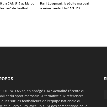
it : la CAN U17 au Maroc
Rami Lougmani : la pépite marocain
festival” du football
à suivre pendant la CAN U17
PROPOS
S
S DE L'ATLAS sc, en abrégé LDA : Actualité récente du
ball et du sport marocain. Alternative aux références
siques sur les footballeurs de l'équipe nationale du
c et la Botola Pro, avec un suivi des compétitions de la