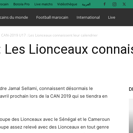
rocain
Botola Pro
Live matchs
Vidéothèque
العربية
cains du monde
Football marocain
International
Live
CAN-2019 U17 : Les Lionceaux connaissent leur calendrier
 Les Lionceaux connais
cadre Jamal Sellami, connaissent désormais le
D
avril prochain lors de la CAN 2019 qui se tiendra en
 groupe des Lionceaux avec le Sénégal et le Cameroun
roupe assez relevé avec des Lionceaux en tout genre