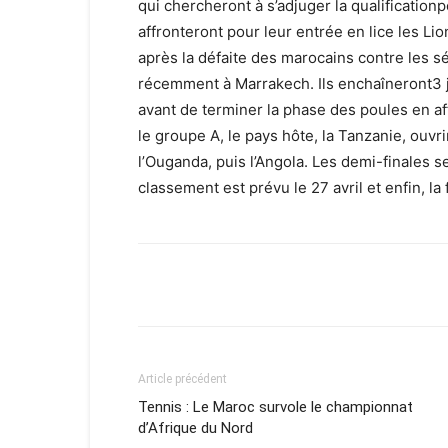
qui chercheront à s’adjuger la qualificatio
affronteront pour leur entrée en lice les L
après la défaite des marocains contre les s
récemment à Marrakech. Ils enchaîneront3 j
avant de terminer la phase des poules en aff
le groupe A, le pays hôte, la Tanzanie, ouvrir
l’Ouganda, puis l’Angola. Les demi-finales s
classement est prévu le 27 avril et enfin, la f
Facebook
X
Email
Article précédent
Tennis : Le Maroc survole le championnat
d’Afrique du Nord