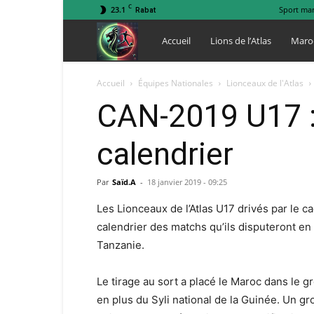
C
23.1
Sport ma
Rabat
Lions
Accueil
Lions de l’Atlas
Maro
de
Accueil
Équipes Nationales
Lionceaux de l'Atlas
CAN-2019 U17 :
l
calendrier
Atlas
Par
Saïd.A
-
18 janvier 2019 - 09:25
Les Lionceaux de l’Atlas U17 drivés par le 
calendrier des matchs qu’ils disputeront en 
Tanzanie.
Le tirage au sort a placé le Maroc dans le
en plus du Syli national de la Guinée. Un g