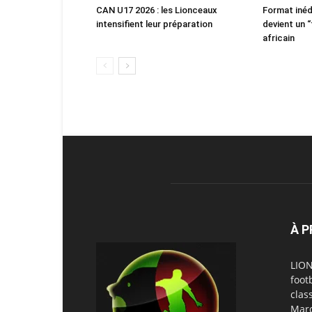
CAN U17 2026 : les Lionceaux
Format inéd
intensifient leur préparation
devient un “
africain
À 
LION
foot
clas
Maro