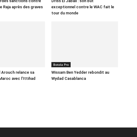
urdes sanctions contre
Driss El Jabali : son but
le Raja après des graves
exceptionnel contre le WAC fait le
tour du monde
Botola Pro
 Arouch relance sa
Wissam Ben Yedder rebondit au
Maroc avec l’Ittihad
Wydad Casablanca