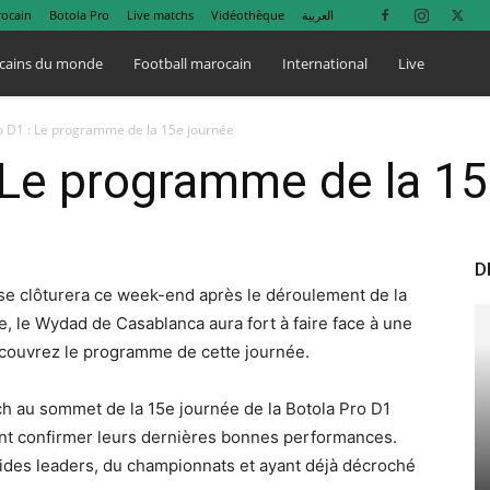
rocain
Botola Pro
Live matchs
Vidéothèque
العربية
cains du monde
Football marocain
International
Live
o D1 : Le programme de la 15e journée
 Le programme de la 15
D
 se clôturera ce week-end après le déroulement de la
, le Wydad de Casablanca aura fort à faire face à une
couvrez le programme de cette journée.
h au sommet de la 15e journée de la Botola Pro D1
ront confirmer leurs dernières bonnes performances.
olides leaders, du championnats et ayant déjà décroché