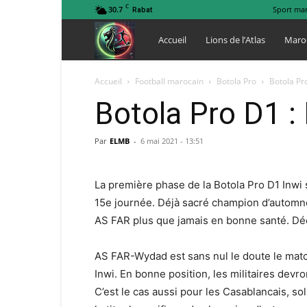
C
30.7
Sport ma
Rabat
Lions
Accueil
Lions de l’Atlas
Maro
de
Accueil
Football marocain
Botola Pro
Botola Pr
Botola Pro D1 :
l
Par
ELMB
-
6 mai 2021 - 13:51
Atlas
La première phase de la Botola Pro D1 Inwi
15e journée. Déjà sacré champion d’automne
AS FAR plus que jamais en bonne santé. Dé
AS FAR-Wydad est sans nul le doute le matc
Inwi. En bonne position, les militaires dev
C’est le cas aussi pour les Casablancais, s