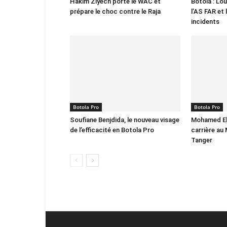
Hakim Ziyech porte le WAC et
Botola : Lo
prépare le choc contre le Raja
l’AS FAR et 
incidents
Botola Pro
Botola Pro
Soufiane Benjdida, le nouveau visage
Mohamed El
de l’efficacité en Botola Pro
carrière au 
Tanger