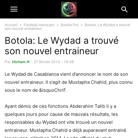
Accueil
Football marocain
Botola Pro
Botola: Le Wydad a trouvé
son nouvel entraineur
Botola: Le Wydad a trouvé
son nouvel entraineur
Par
Hicham.N
-
27 février 2014 - 14:38
Le Wydad de Casablanca vient d’annoncer le nom de son
nouvel entraineur. Il s’agit de Mustapha Chahid, plus connu
sous le nom de &lsquoChrif’.
Ayant démis de ces fonctions Abderahim Talib il y a
quelques jours pour cause de mauvais résultats, les
responsables du Wydad ont vite trouvé un nouvel
entraineur. Mustapha Chahid a déjà auparavant entrainé