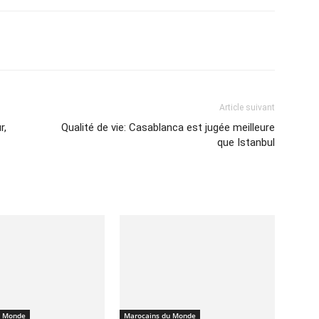
Imprimer
Article suivant
r,
Qualité de vie: Casablanca est jugée meilleure
que Istanbul
u Monde
Marocains du Monde