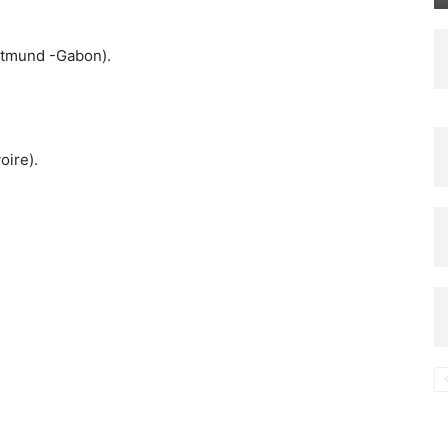
rtmund -Gabon).
oire).