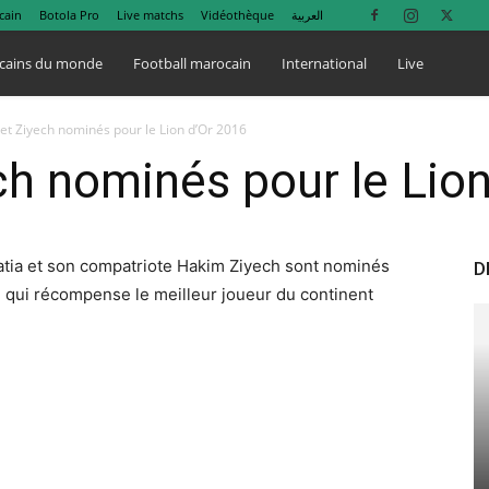
cain
Botola Pro
Live matchs
Vidéothèque
العربية
cains du monde
Football marocain
International
Live
et Ziyech nominés pour le Lion d’Or 2016
ch nominés pour le Lio
natia et son compatriote Hakim Ziyech sont nominés
D
 » qui récompense le meilleur joueur du continent