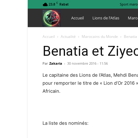
C
23.8
Sport maro
Rabat
Lions
Accueil
Lions de l’Atlas
Maro
de
Accueil
Actualité
Marocains du Monde
Benatia 
Benatia et Ziye
l
Par
Zakaria
-
30 novembre 2016 - 11:56
Atlas
Le capitaine des Lions de l’Atlas, Mehdi Be
pour remporter le titre de « Lion d’Or 2016
Africain.
La liste des nominés: