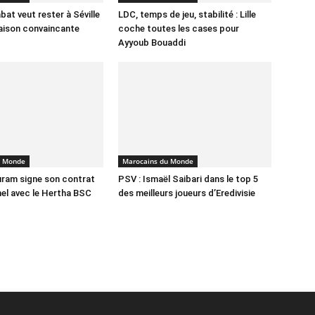
bat veut rester à Séville
LDC, temps de jeu, stabilité : Lille
aison convaincante
coche toutes les cases pour
Ayyoub Bouaddi
u Monde
Marocains du Monde
ram signe son contrat
PSV : Ismaël Saibari dans le top 5
el avec le Hertha BSC
des meilleurs joueurs d’Eredivisie