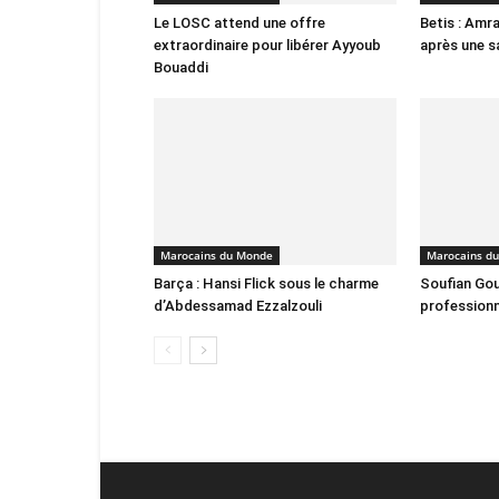
Le LOSC attend une offre
Betis : Amra
extraordinaire pour libérer Ayyoub
après une s
Bouaddi
Marocains du Monde
Marocains d
Barça : Hansi Flick sous le charme
Soufian Gou
d’Abdessamad Ezzalzouli
professionn