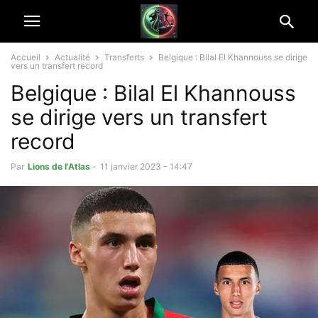
Accueil
Actualité
Transferts
Belgique : Bilal El Khannouss se dirige
vers un transfert record
Belgique : Bilal El Khannouss
se dirige vers un transfert
record
Par
Lions de l'Atlas
-
11 janvier 2023 - 14:47