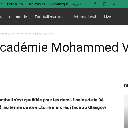
in
Botola Pro
Live matchs
Vidéothèque
العربية
cains du monde
Football marocain
International
Live
ed VI en demi-finale face au Real
’Académie Mohammed VI
D
ball s’est qualifiée pour les demi-finales de la 9è
), au terme de sa victoire mercredi face au Glasgow