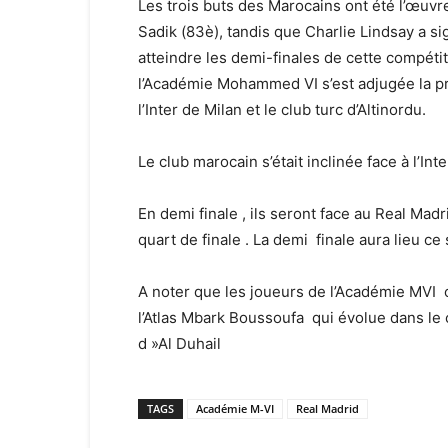
Les trois buts des Marocains ont été l’œu
Sadik (83è), tandis que Charlie Lindsay a si
atteindre les demi-finales de cette compéti
l’Académie Mohammed VI s’est adjugée la p
l’Inter de Milan et le club turc d’Altinordu.
Le club marocain s’était inclinée face à l’In
En demi finale , ils seront face au Real Mad
quart de finale . La demi finale aura lieu ce
A noter que les joueurs de l’Académie MVI on
l’Atlas Mbark Boussoufa qui évolue dans le c
d »Al Duhail
TAGS
Académie M-VI
Real Madrid