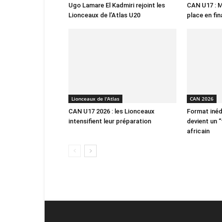
Ugo Lamare El Kadmiri rejoint les
CAN U17 : M
Lionceaux de l’Atlas U20
place en fin
Lionceaux de l'Atlas
CAN 2026
CAN U17 2026 : les Lionceaux
Format inéd
intensifient leur préparation
devient un “
africain