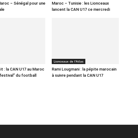
aroc – Sénégal pour une
Maroc – Tunisie : les Lionceaux
ale
lancent la CAN U17 ce mercredi
Lionceaux de l'Atlas
it : la CAN U17 au Maroc
Rami Lougmani : la pépite marocain
festival” du football
à suivre pendant la CAN U17