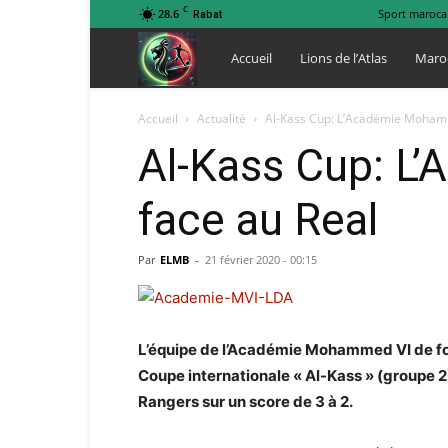
C
28.6
Sport maroca
Rabat
Lions
Accueil
Lions de l’Atlas
Maro
de
Accueil
Actualité
Al-Kass Cup: L’Académie Mohamm
Al-Kass Cup: L
l
face au Real
Atlas
Par
ELMB
-
21 février 2020 - 00:15
L’équipe de l’Académie Mohammed VI de foot
Coupe internationale « Al-Kass » (groupe 2
Rangers sur un score de 3 à 2.