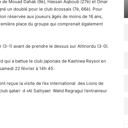
vre de Mouad Dahak (9è), Hassan Aqboub (27è) et Omar
gné un doublé pour le club écossais (7è, 66è). Pour
tion réservée aux joueurs âgés de moins de 16 ans,
remière place du groupe qui comprenait également
ter (3-1) avant de prendre le dessus sur Altinordu (3-0).
rid qui a battue le club japonais de Kashiwa Reysol en
 samedi 22 février à 14h 45.
t reçue la visite de l’ex international des Lions de
lub qatari d »Al Sailiyaet Walid Regragui l’entraineur