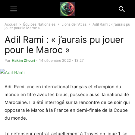
Accueil
Équipes Nationales
Lions de l'Atlas
Adil Rami : « j’aurais pu
jouer pour le Maroc »
Adil Rami : « j’aurais pu jouer
pour le Maroc »
Par
Hakim Zhouri
-
14 décembre 2022 - 13:27
Adil Rami, ancien international français et champion du
monde en titre avec les bleus, possède aussi la nationalité
Marocaine. Il a été interrogé sur la rencontre de ce soir qui
opposera le Maroc à la France en demi-finale de la Coupe
du monde.
Le défenseur central, actuellement à Troyes en ligue 1, se