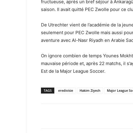
fructueuse, après un bref séjour à Ankaragü
saison. Il avait quitté PEC Zwolle pour ce cl
De Utrechter vient de l’académie de la jeun
seulement pour PEC Zwolle mais aussi pour 
aventure avec Al-Nasr Riyadh en Arabie Sao
On ignore combien de temps Younes Mokhta
mauvaise période et, après 22 matchs, il s
Est de la Major League Soccer.
TAGS
eredivisie
Hakim Ziyech
Major League So
Facebook
X
Email