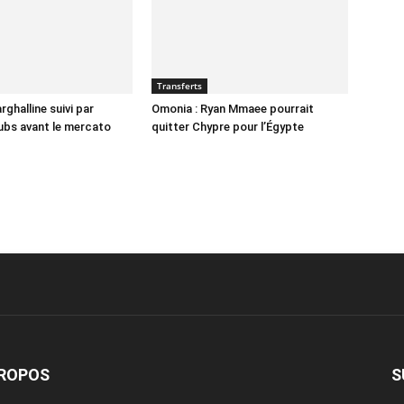
Transferts
ghalline suivi par
Omonia : Ryan Mmaee pourrait
lubs avant le mercato
quitter Chypre pour l’Égypte
PROPOS
S