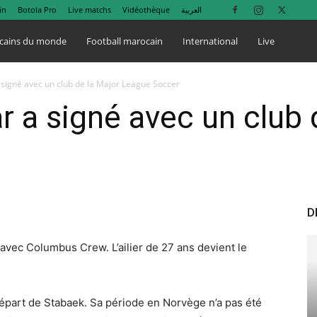
in
Botola Pro
Live matchs
Vidéothèque
العربية
cains du monde
Football marocain
International
Live
signé avec un club de la Major League Soccer
a signé avec un club 
D
vec Columbus Crew. L’ailier de 27 ans devient le
épart de Stabaek. Sa période en Norvège n’a pas été