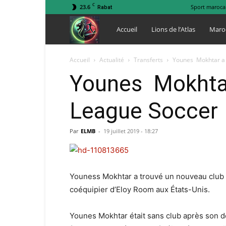
C
23.6
Sport maroca
Rabat
Lions
Accueil
Lions de l’Atlas
Maro
de
Accueil
Actualité
Transferts
Younes Mokhtar a 
Younes Mokhtar 
l
League Soccer
Atlas
Par
ELMB
-
19 juillet 2019 - 18:27
Youness Mokhtar a trouvé un nouveau club a
coéquipier d’Eloy Room aux États-Unis.
Younes Mokhtar était sans club après son d