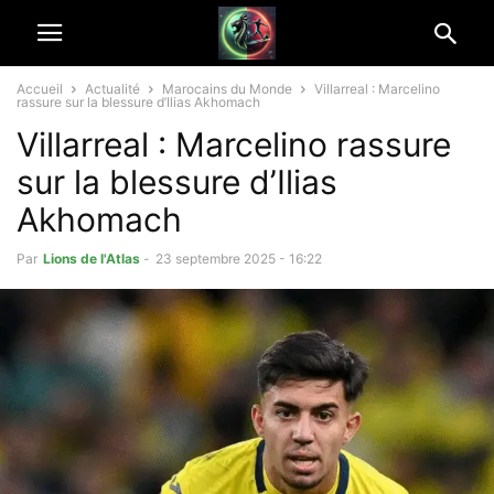
Accueil
Actualité
Marocains du Monde
Villarreal : Marcelino
rassure sur la blessure d’Ilias Akhomach
Villarreal : Marcelino rassure
sur la blessure d’Ilias
Akhomach
Par
Lions de l'Atlas
-
23 septembre 2025 - 16:22