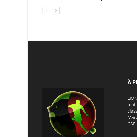
À 
LION
foot
clas
Maro