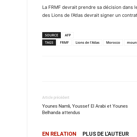
La FRMF devrait prendre sa décision dans l
des Lions de l’Atlas devrait signer un contra
SOURCE
AFP
TAGS
FRMF
Lions de l'Atlas
Morocco
moun
Facebook
X
Email
Article précédent
Younes Namli, Youssef El Arabi et Younes
Belhanda attendus
EN RELATION
PLUS DE L'AUTEUR