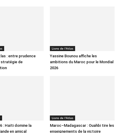
as
Lions de l'Atlas
tlas : entre prudence
Yassine Bounou affiche les
 stratégie de
ambitions du Maroc pour le Mondial
tion
2026
6
Lions de l'Atlas
 : Haïti domine la
Maroc–Madagascar : Ouahbi tire les
lande en amical
enseignements de la victoire