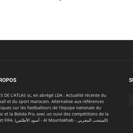
PROPOS
S
S DE L'ATLAS sc, en abrégé LDA : Actualité récente du
ball et du sport marocain. Alternative aux références
siques sur les footballeurs de l'équipe nationale du
c et la Botola Pro, avec un suivi des compétitions de la
CAF et FIFA. (أسود الأطلس - Al Mountakhab - المنتخب المغربي)