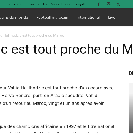
in
Botola Pro
Live matchs
Vidéothèque
العربية
cains du monde
Football marocain
International
Live
d Halilhodzic est tout proche du Maroc
ic est tout proche du 
D
neur Vahid Halilhodzic est tout proche d’un accord avec
 à Hervé Renard, parti en Arabie saoudite. Vahid
s d’un retour au Maroc, vingt et un ans après avoir
ue des champions africaine en 1997 et le titre national