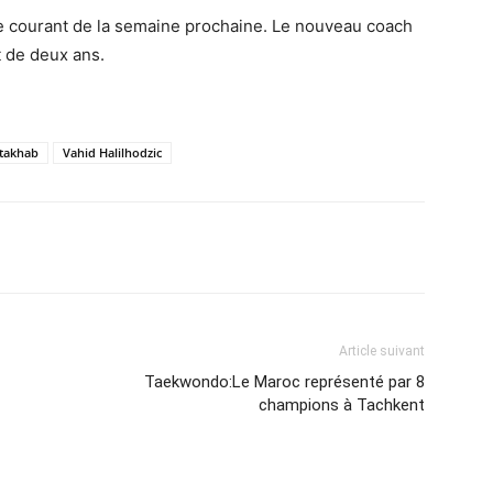
e courant de la semaine prochaine. Le nouveau coach
t de deux ans.
takhab
Vahid Halilhodzic
Imprimer
Article suivant
Taekwondo:Le Maroc représenté par 8
champions à Tachkent