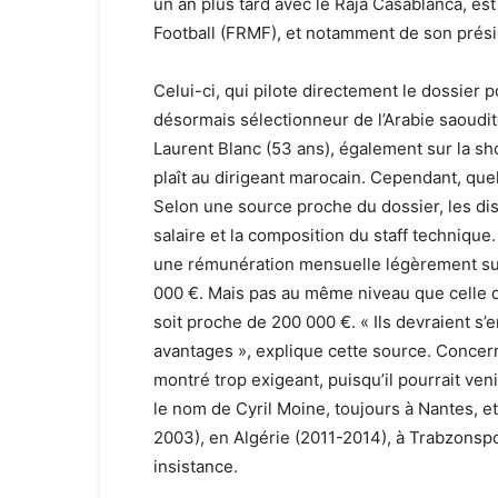
un an plus tard avec le Raja Casablanca, est
Football (FRMF), et notamment de son présid
Celui-ci, qui pilote directement le dossier
désormais sélectionneur de l’Arabie saoudi
Laurent Blanc (53 ans), également sur la sho
plaît au dirigeant marocain. Cependant, que
Selon une source proche du dossier, les di
salaire et la composition du staff technique
une rémunération mensuelle légèrement supé
000 €. Mais pas au même niveau que celle qu
soit proche de 200 000 €. « Ils devraient s’
avantages », explique cette source. Concerna
montré trop exigeant, puisqu’il pourrait ve
le nom de Cyril Moine, toujours à Nantes, et
2003), en Algérie (2011-2014), à Trabzonspo
insistance.