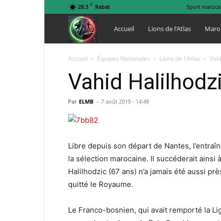
C
28.3
Sport maroca
Rabat
Lions
Accueil
Lions de l’Atlas
Maro
de
Accueil
Équipes Nationales
Lions de l'Atlas
Vahi
Vahid Halilhodz
l
Par
ELMB
-
7 août 2019 - 14:48
Atlas
Libre depuis son départ de Nantes, l’entraî
la sélection marocaine. Il succéderait ainsi
Halilhodzic (67 ans) n’a jamais été aussi prè
quitté le Royaume.
Le Franco-bosnien, qui avait remporté la Lig