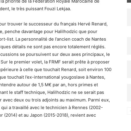
 la priorité de la Fédération Royale Marocaine de
ent, le très puissant Fouzi Lekjaa.
 pour trouver le successeur du français Hervé Renard,
te, penche davantage pour Halilhodzic que pour
rt-list. La personnalité de l’ancien coach de Nantes
lques détails ne sont pas encore totalement réglés.
scussions se poursuivent sur deux axes principaux, le
. Sur le premier volet, la FRMF serait prête à proposer
rieure à celle que touchait Renard, soit environ 100
e touchait l’ex-international yougoslave à Nantes,
entendre autour de 1,5 M€ par an, hors primes et
nt le staff technique, Halilhodzic ne se serait pas
nir avec deux ou trois adjoints au maximum. Parmi eux,
 qui a travaillé avec le technicien à Rennes (2002-
r (2014) et au Japon (2015-2018), revient avec