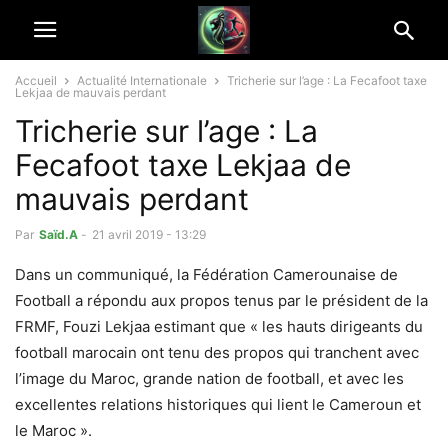
Accueil
Actualité Internationale
Tricherie sur l’age : La Fecafoot taxe
Lekjaa de mauvais perdant
Tricherie sur l’age : La
Fecafoot taxe Lekjaa de
mauvais perdant
Par
Saïd.A
-
21 avril 2019 - 13:29
Dans un communiqué, la Fédération Camerounaise de
Football a répondu aux propos tenus par le président de la
FRMF, Fouzi Lekjaa estimant que « les hauts dirigeants du
football marocain ont tenu des propos qui tranchent avec
l’image du Maroc, grande nation de football, et avec les
excellentes relations historiques qui lient le Cameroun et
le Maroc ».