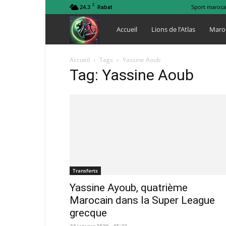
C
24.3
Sport maroca
Rabat
Lions
Accueil
Lions de l’Atlas
Maro
de
Accueil
Tags
Yassine Aoub
Tag: Yassine Aoub
l
Atlas
Transferts
Yassine Ayoub, quatrième
Marocain dans la Super League
grecque