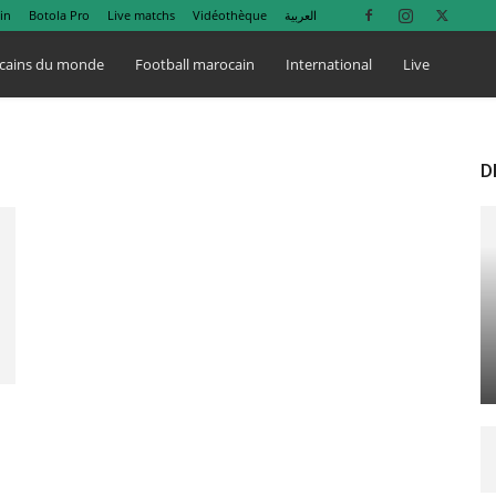
in
Botola Pro
Live matchs
Vidéothèque
العربية
cains du monde
Football marocain
International
Live
D