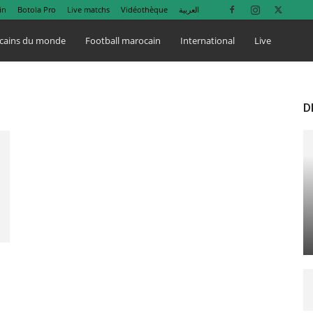
in
Botola Pro
Live matchs
Vidéothèque
العربية
cains du monde
Football marocain
International
Live
D