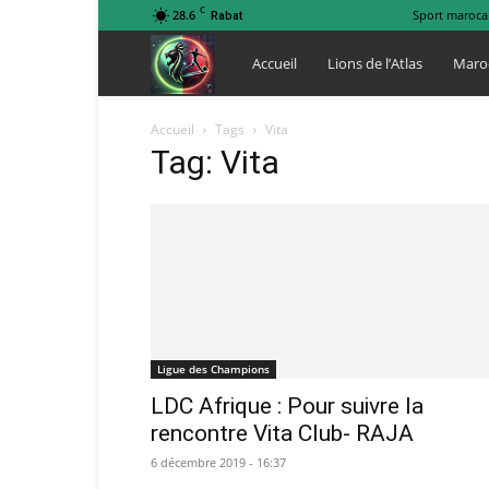
C
28.6
Sport maroca
Rabat
Lions
Accueil
Lions de l’Atlas
Maro
de
Accueil
Tags
Vita
Tag: Vita
l
Atlas
Ligue des Champions
LDC Afrique : Pour suivre la
rencontre Vita Club- RAJA
6 décembre 2019 - 16:37