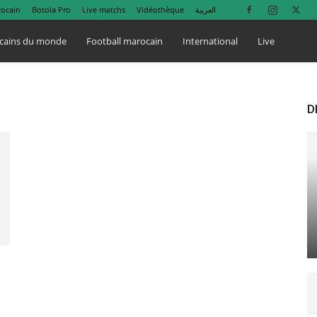
rocain
Botola Pro
Live matchs
Vidéothèque
العربية
cains du monde
Football marocain
International
Live
D