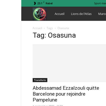
C
23.1
Sport ma
Rabat
Lions
Accueil
Lions de l’Atlas
Maro
de
Accueil
Tags
Osasuna
Tag: Osasuna
l
Atlas
Transferts
Abdessamad Ezzalzouli quitte
Barcelone pour rejoindre
Pampelune