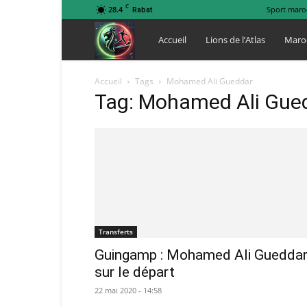
C
28.4
Sport maro
Rabat
Lions
Accueil
Lions de l’Atlas
Maro
de
Accueil
Tags
Mohamed Ali Gueddar
Tag: Mohamed Ali Gue
l
Atlas
Transferts
Guingamp : Mohamed Ali Guedda
sur le départ
22 mai 2020 - 14:58