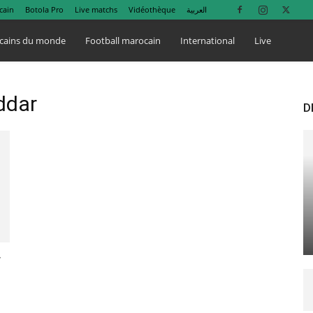
cain
Botola Pro
Live matchs
Vidéothèque
العربية
cains du monde
Football marocain
International
Live
ddar
D
r