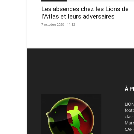
Les absences chez les Lions de
l’Atlas et leurs adversaires
7 octobre 2020 - 11:12
À 
LION
foot
clas
Maro