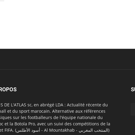
PROPOS
S
S DE L'ATLAS sc, en abrégé LDA : Actualité récente du
ball et du sport marocain. Alternative aux références
siques sur les footballeurs de l'équipe nationale du
c et la Botola Pro, avec un suivi des compétitions de la
CAF et FIFA. (أسود الأطلس - Al Mountakhab - المنتخب المغربي)