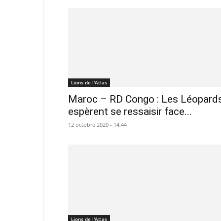
Lions de l'Atlas
Maroc – RD Congo : Les Léopard
espèrent se ressaisir face...
12 octobre 2020 - 14:44
Lions de l'Atlas