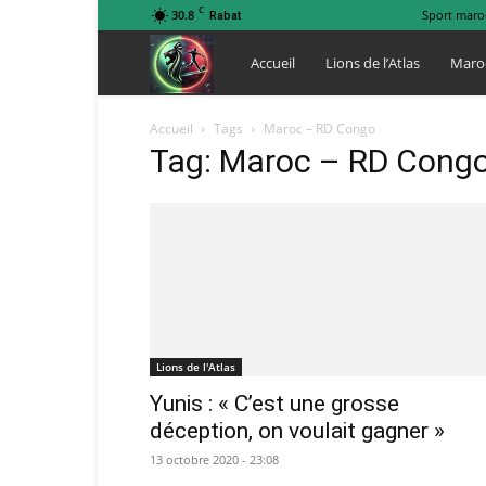
C
30.8
Sport maro
Rabat
Lions
Accueil
Lions de l’Atlas
Maro
de
Accueil
Tags
Maroc – RD Congo
Tag: Maroc – RD Cong
l
Atlas
Lions de l'Atlas
Yunis : « C’est une grosse
déception, on voulait gagner »
13 octobre 2020 - 23:08