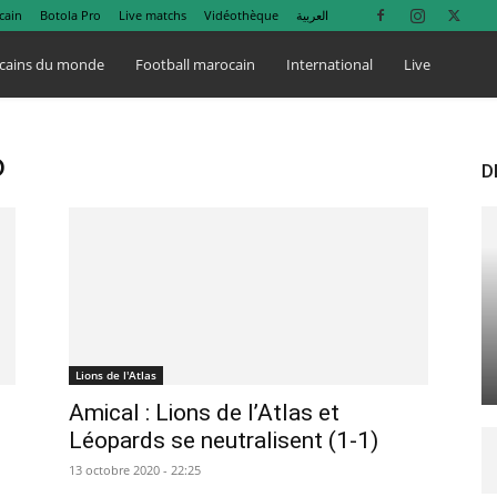
cain
Botola Pro
Live matchs
Vidéothèque
العربية
cains du monde
Football marocain
International
Live
o
D
Lions de l'Atlas
Amical : Lions de l’Atlas et
Léopards se neutralisent (1-1)
13 octobre 2020 - 22:25