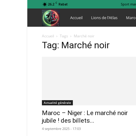
C
26.2
Sport ma
Rabat
Lions
Accueil
Lions de l’Atlas
Maro
de
Accueil
Tags
Marché noir
Tag: Marché noir
l
Atlas
Actualité générale
Maroc – Niger : Le marché noir
jubile ! des billets...
4 septembre 2025 - 17:03