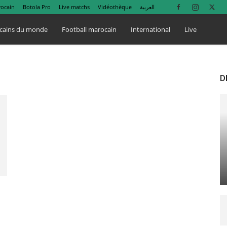
rocain
Botola Pro
Live matchs
Vidéothèque
العربية
cains du monde
Football marocain
International
Live
D