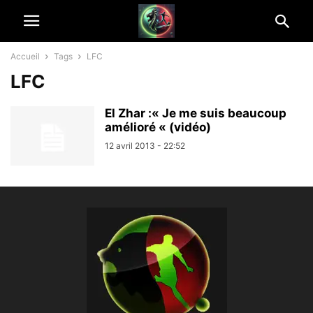
Accueil
Tags
LFC
LFC
El Zhar :« Je me suis beaucoup
amélioré « (vidéo)
12 avril 2013 - 22:52