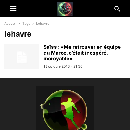
Accueil
Tags
Lehavre
lehavre
Saïss : «Me retrouver en équipe
du Maroc. c’était inespéré,
incroyable»
18 octobre 2013 - 21:36