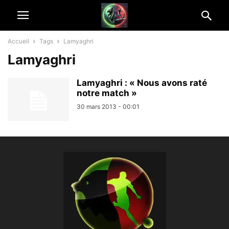
Accueil
Tags
Lamyaghri
Lamyaghri
Lamyaghri : « Nous avons raté
notre match »
30 mars 2013 - 00:01