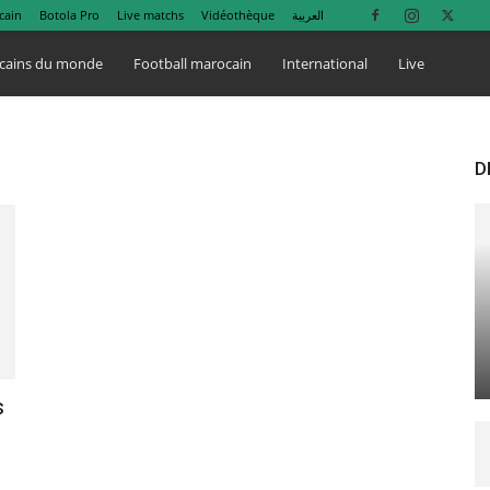
cain
Botola Pro
Live matchs
Vidéothèque
العربية
cains du monde
Football marocain
International
Live
D
s