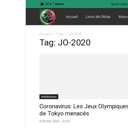
C
27.4
Sport maro
Rabat
Lions
Accueil
Lions de l’Atlas
Maro
de
Accueil
Tags
JO-2020
Tag: JO-2020
l
Atlas
Athlétisme
Coronavirus: Les Jeux Olympique
de Tokyo menacés
8 février 2020 - 22:10