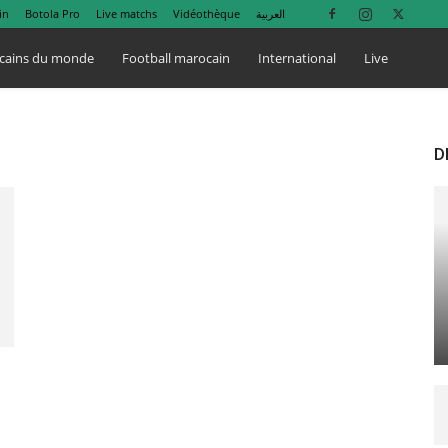
in
Botola Pro
Live matchs
Vidéothèque
العربية
cains du monde
Football marocain
International
Live
D