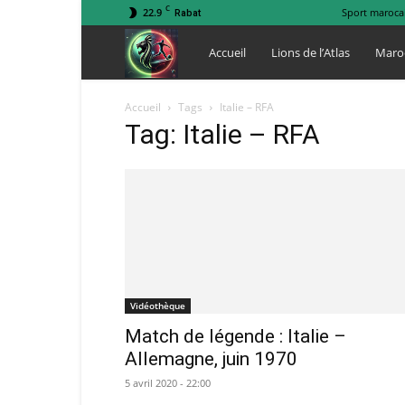
C
22.9
Sport maroca
Rabat
Lions
Accueil
Lions de l’Atlas
Maro
de
Accueil
Tags
Italie – RFA
Tag: Italie – RFA
l
Atlas
Vidéothèque
Match de légende : Italie –
Allemagne, juin 1970
5 avril 2020 - 22:00