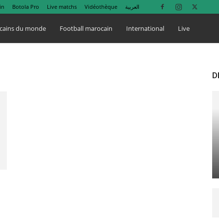
in
Botola Pro
Live matchs
Vidéothèque
العربية
cains du monde
Football marocain
International
Live
D