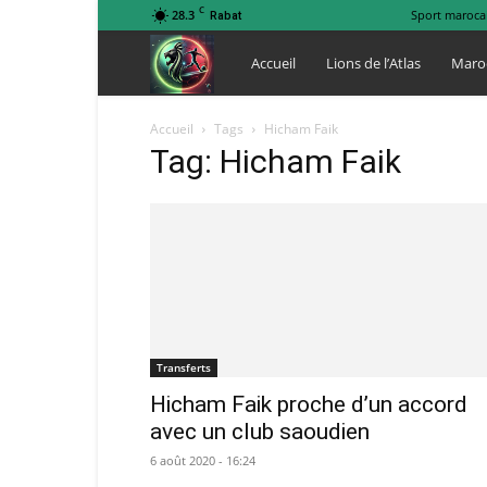
C
28.3
Sport maroca
Rabat
Lions
Accueil
Lions de l’Atlas
Maro
de
Accueil
Tags
Hicham Faik
Tag: Hicham Faik
l
Atlas
Transferts
Hicham Faik proche d’un accord
avec un club saoudien
6 août 2020 - 16:24