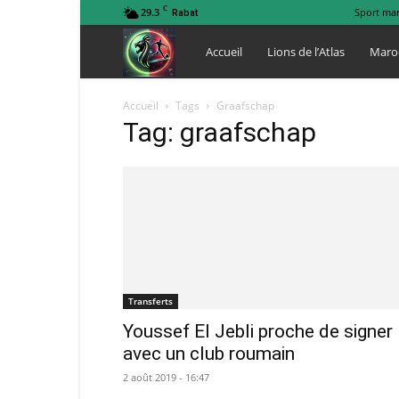
C
29.3
Sport ma
Rabat
Lions
Accueil
Lions de l’Atlas
Maro
de
Accueil
Tags
Graafschap
Tag: graafschap
l
Atlas
Transferts
Youssef El Jebli proche de signer
avec un club roumain
2 août 2019 - 16:47