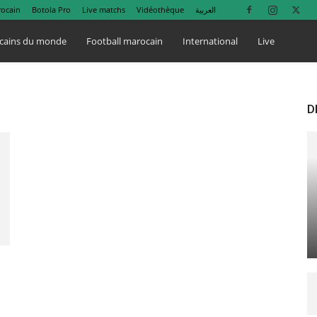
rocain
Botola Pro
Live matchs
Vidéothèque
العربية
cains du monde
Football marocain
International
Live
D