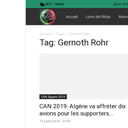
C
29.3
Sport ma
Rabat
Lions
Accueil
Lions de l’Atlas
Maro
de
Accueil
Tags
Gernoth Rohr
Tag: Gernoth Rohr
l
Atlas
CAN Egypte 2019
CAN 2019: Algérie va affréter dix
avions pour les supporters...
13 juillet 2019 - 07:54