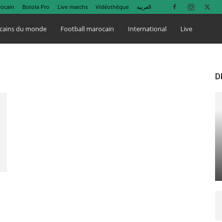
rocain
Botola Pro
Live matchs
Vidéothèque
العربية
cains du monde
Football marocain
International
Live
D