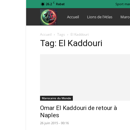
C
26.2
Sport ma
Rabat
Lions
Accueil
Lions de l’Atlas
Maro
de
Accueil
Tags
El Kaddouri
Tag: El Kaddouri
l
Atlas
Marocains du Monde
Omar El Kaddouri de retour à
Naples
26 juin 2015 - 00:16