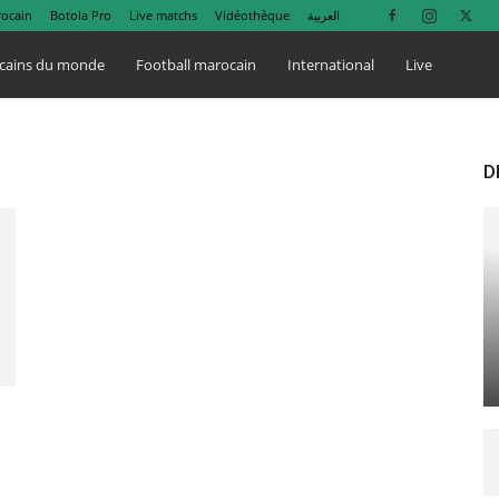
rocain
Botola Pro
Live matchs
Vidéothèque
العربية
cains du monde
Football marocain
International
Live
D