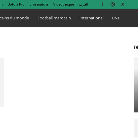
in
Botola Pro
Live matchs
Vidéothèque
العربية
cains du monde
Football marocain
International
Live
D