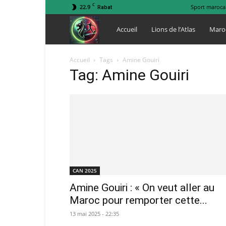
C
22.9
Sport maroca
Rabat
Lions
Accueil
Lions de l’Atlas
Maro
de
Accueil
Tags
Amine Gouiri
Tag: Amine Gouiri
l
Atlas
CAN 2025
Amine Gouiri : « On veut aller au
Maroc pour remporter cette...
13 mai 2025 - 22:35