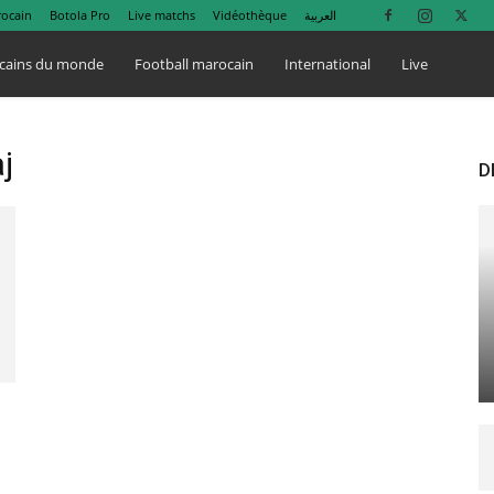
rocain
Botola Pro
Live matchs
Vidéothèque
العربية
cains du monde
Football marocain
International
Live
j
D