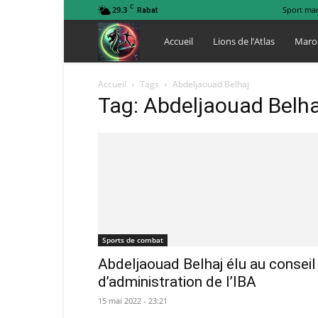
C
29.3
Sport ma
Rabat
Lions
Accueil
Lions de l’Atlas
Maro
de
Accueil
Tags
Abdeljaouad Belhaj
Tag: Abdeljaouad Belha
l
Atlas
Sports de combat
Abdeljaouad Belhaj élu au conseil
d’administration de l’IBA
15 mai 2022 - 23:21