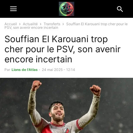
Accueil
Actualité
Transferts
Souffian El Karouani trop cher pour le
PSV, son avenir encore incertain
Souffian El Karouani trop
cher pour le PSV, son avenir
encore incertain
Par
Lions de l'Atlas
-
24 mai 2025 - 12:14