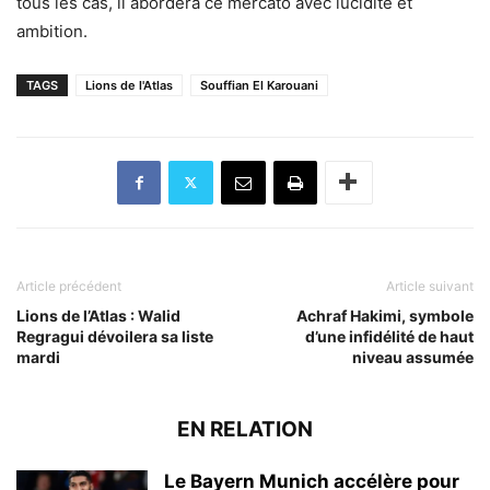
tous les cas, il abordera ce mercato avec lucidité et
ambition.
TAGS
Lions de l'Atlas
Souffian El Karouani
Article précédent
Article suivant
Lions de l’Atlas : Walid
Achraf Hakimi, symbole
Regragui dévoilera sa liste
d’une infidélité de haut
mardi
niveau assumée
EN RELATION
Le Bayern Munich accélère pour