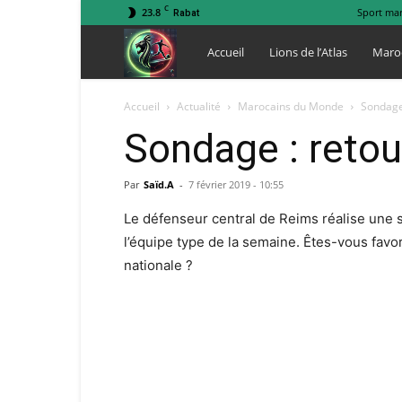
C
23.8
Sport ma
Rabat
Lions
Accueil
Lions de l’Atlas
Maro
de
Accueil
Actualité
Marocains du Monde
Sondage 
Sondage : retou
l
Par
Saïd.A
-
7 février 2019 - 10:55
Atlas
Le défenseur central de Reims réalise une 
l’équipe type de la semaine. Êtes-vous fav
nationale ?