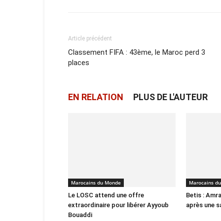
Article précédent
Classement FIFA : 43ème, le Maroc perd 3
places
EN RELATION
PLUS DE L'AUTEUR
Marocains du Monde
Marocains d
Le LOSC attend une offre
Betis : Amra
extraordinaire pour libérer Ayyoub
après une s
Bouaddi