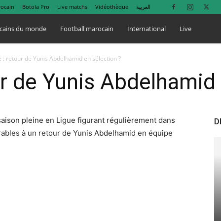
rocain
Botola Pro
Live matchs
Vidéothèque
العربية
cains du monde
Football marocain
International
Live
: retour de Yunis Abdelhamid en sélection ?
r de Yunis Abdelhamid 
saison pleine en Ligue figurant régulièrement dans
D
orables à un retour de Yunis Abdelhamid en équipe