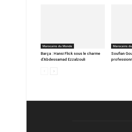
Marocains du Monde
Marocains d
Barça : Hansi Flick sous le charme
Soufian Gou
d’Abdessamad Ezzalzouli
professionn