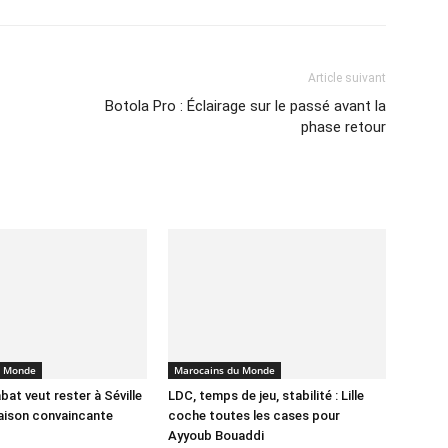
Article suivant
Botola Pro : Éclairage sur le passé avant la
phase retour
u Monde
Marocains du Monde
bat veut rester à Séville
LDC, temps de jeu, stabilité : Lille
aison convaincante
coche toutes les cases pour
Ayyoub Bouaddi