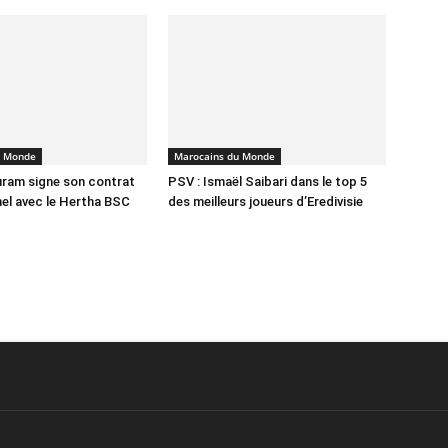
u Monde
Marocains du Monde
ram signe son contrat
PSV : Ismaël Saibari dans le top 5
el avec le Hertha BSC
des meilleurs joueurs d’Eredivisie