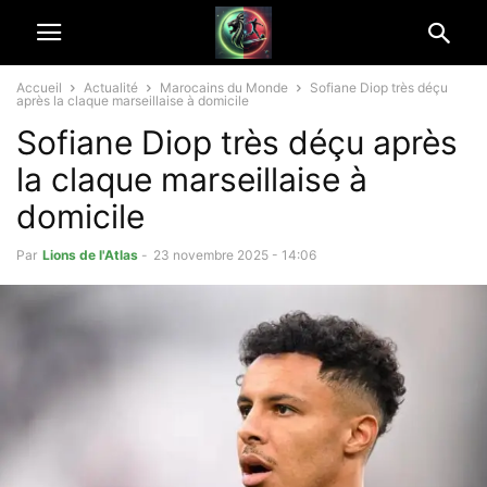
Accueil
Actualité
Marocains du Monde
Sofiane Diop très déçu
après la claque marseillaise à domicile
Sofiane Diop très déçu après
la claque marseillaise à
domicile
Par
Lions de l'Atlas
-
23 novembre 2025 - 14:06