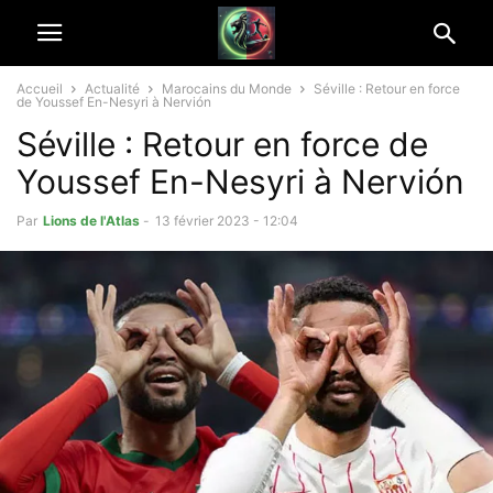
Accueil
Actualité
Marocains du Monde
Séville : Retour en force
de Youssef En-Nesyri à Nervión
Séville : Retour en force de
Youssef En-Nesyri à Nervión
Par
Lions de l'Atlas
-
13 février 2023 - 12:04